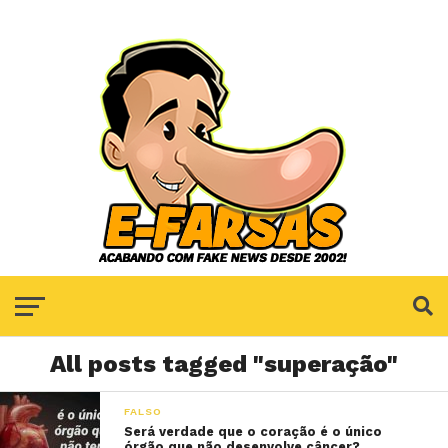
All posts tagged "superação"
FALSO
Será verdade que o coração é o único
órgão que não desenvolve câncer?