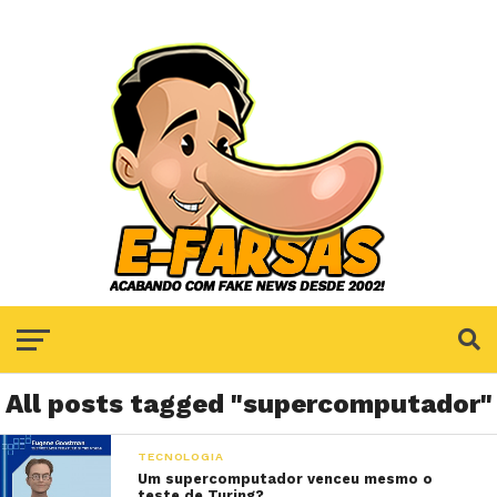
All posts tagged "supercomputador"
TECNOLOGIA
Um supercomputador venceu mesmo o
teste de Turing?