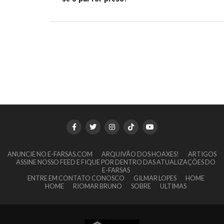
ANUNCIE NO E-FARSAS.COM
ARQUIVÃO DOS HOAXES!
ARTIGOS
ASSINE NOSSO FEED E FIQUE POR DENTRO DAS ATUALIZAÇÕES DO
E-FARSAS
ENTRE EM CONTATO CONOSCO
GILMAR LOPES
HOME
HOME
RIOMAR BRUNO
SOBRE
ULTIMAS