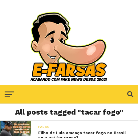
All posts tagged "tacar fogo"
FALSO
Filho de Lula ameaça tacar fogo no Brasil
se o pai for preso?