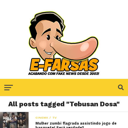
All posts tagged "Tebusan Dosa"
CINEMA / TV
Mulher zumbi flagrada assistindo jogo de
basquete! Será verdade?