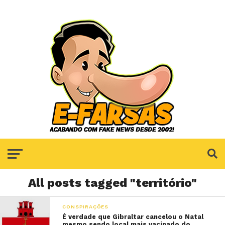
All posts tagged "território"
CONSPIRAÇÕES
É verdade que Gibraltar cancelou o Natal
mesmo sendo local mais vacinado do