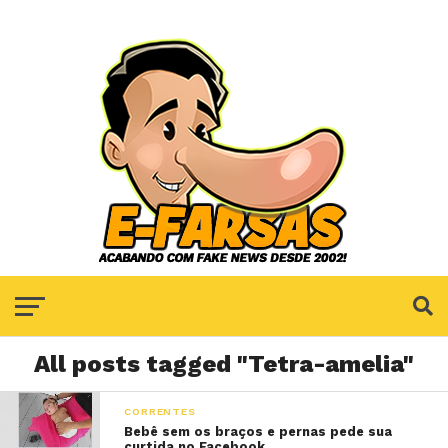
All posts tagged "Tetra-amelia"
CORRENTES
Bebê sem os braços e pernas pede sua
curtida no Facebook