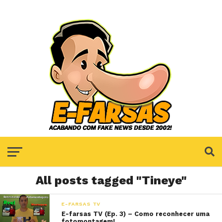
All posts tagged "Tineye"
E-FARSAS TV
E-farsas TV (Ep. 3) – Como reconhecer uma
fotomontagem!