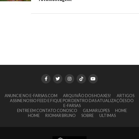
ANUNCIE NO E-FARSAS.COM
ARQUIVÃO DOS HOAXES!
ARTIGOS
ASSINE NOSSO FEED E FIQUE POR DENTRO DAS ATUALIZAÇÕES DO
E-FARSAS
ENTRE EM CONTATO CONOSCO
GILMAR LOPES
HOME
HOME
RIOMAR BRUNO
SOBRE
ULTIMAS