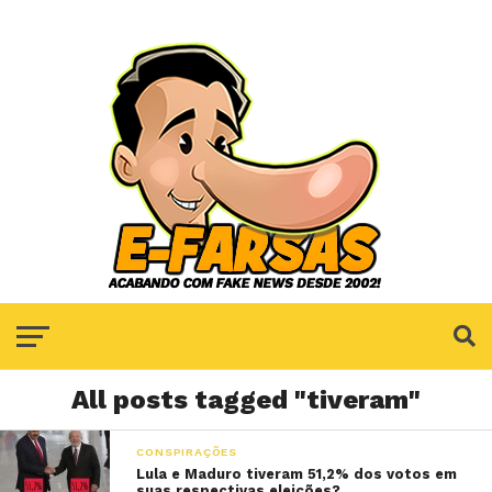
All posts tagged "tiveram"
CONSPIRAÇÕES
Lula e Maduro tiveram 51,2% dos votos em
suas respectivas eleições?