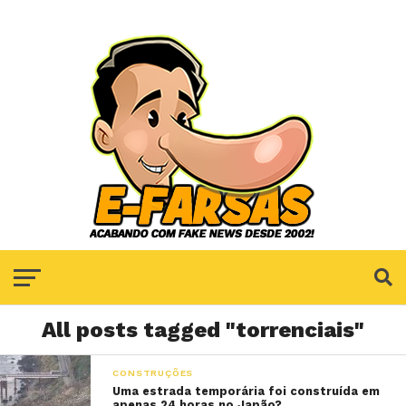
All posts tagged "torrenciais"
CONSTRUÇÕES
Uma estrada temporária foi construída em
apenas 24 horas no Japão?