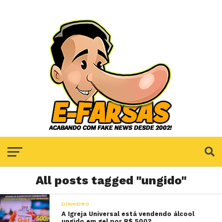
All posts tagged "ungido"
DINHEIRO
A Igreja Universal está vendendo álcool
ungido em gel por R$ 500?