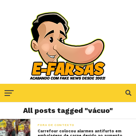
All posts tagged "vácuo"
FORA DE CONTEXTO
Carrefour colocou alarmes antifurto em
embalagens de carne devido ao aumento