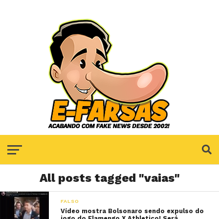
All posts tagged "vaias"
FALSO
Vídeo mostra Bolsonaro sendo expulso do
jogo do Flamengo X Athletico! Será