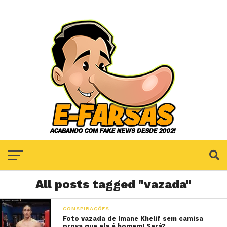
All posts tagged "vazada"
CONSPIRAÇÕES
Foto vazada de Imane Khelif sem camisa
prova que ela é homem! Será?