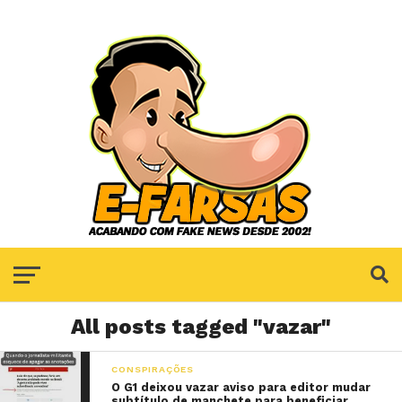
All posts tagged "vazar"
CONSPIRAÇÕES
O G1 deixou vazar aviso para editor mudar
subtítulo de manchete para beneficiar