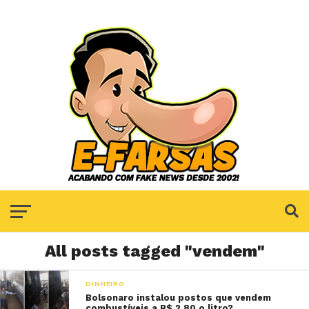
All posts tagged "vendem"
DINHEIRO
Bolsonaro instalou postos que vendem
combustíveis a R$ 2,80 o litro?