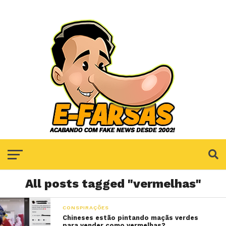
All posts tagged "vermelhas"
CONSPIRAÇÕES
Chineses estão pintando maçãs verdes
para vender como vermelhas?