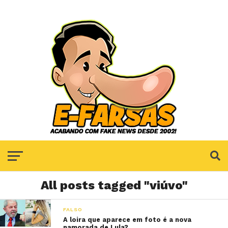
All posts tagged "viúvo"
FALSO
A loira que aparece em foto é a nova
namorada de Lula?