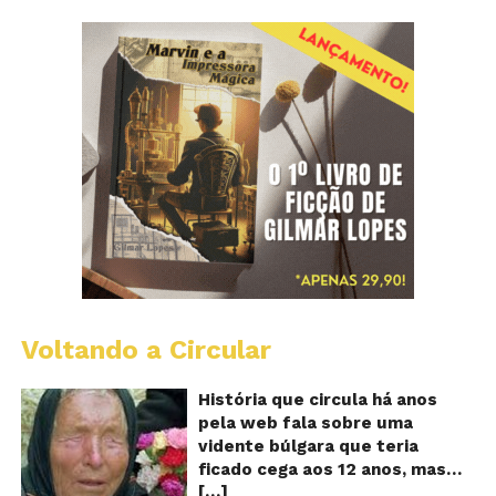
Voltando a Circular
B
Va
A
História que circula há anos
vi
pela web fala sobre uma
ce
vidente búlgara que teria
q
ficado cega aos 12 anos, mas
pr
[…]
teria previsto o fim a
o