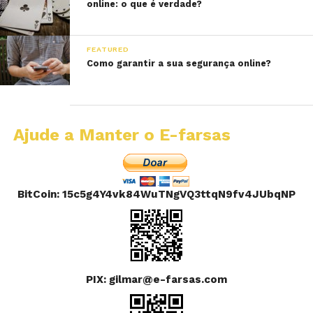
online: o que é verdade?
FEATURED
Como garantir a sua segurança online?
Ajude a Manter o E-farsas
BitCoin: 15c5g4Y4vk84WuTNgVQ3ttqN9fv4JUbqNP
PIX: gilmar@e-farsas.com