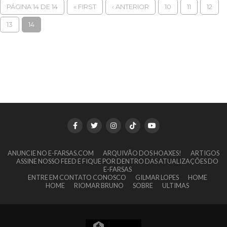
PÁGINA 14 DE 14
« FIRST
‹ ANTERIOR
10
11
12
13
14
ANUNCIE NO E-FARSAS.COM
ARQUIVÃO DOS HOAXES!
ARTIGOS
ASSINE NOSSO FEED E FIQUE POR DENTRO DAS ATUALIZAÇÕES DO
E-FARSAS
ENTRE EM CONTATO CONOSCO
GILMAR LOPES
HOME
HOME
RIOMAR BRUNO
SOBRE
ULTIMAS
15