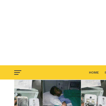
HOME
F.A.Q