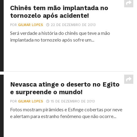
Chinês tem mão implantada no
tornozelo após acidente!
POR
GILMAR LOPES
22 DE DEZEMBRO DE 2013
Será verdade a história do chinês que teve a mão
implantada no tornozelo após sofre um...
Nevasca atinge o deserto no Egito
e surpreende o mundo!
POR
GILMAR LOPES
15 DE DEZEMBRO DE 2013
Fotos mostram pirâmides e Esfinge cobertas por neve
e alertam para estranho fenômeno que não ocorre...