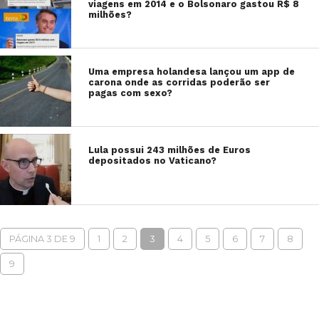
viagens em 2014 e o Bolsonaro gastou R$ 8
milhões?
Uma empresa holandesa lançou um app de
carona onde as corridas poderão ser
pagas com sexo?
Lula possui 243 milhões de Euros
depositados no Vaticano?
PÁGINA 3 DE 9
1
2
3
4
5
6
7
8
9