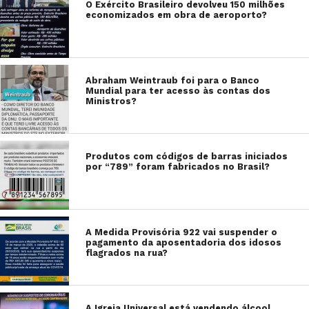
O Exército Brasileiro devolveu 150 milhões
economizados em obra de aeroporto?
Abraham Weintraub foi para o Banco
Mundial para ter acesso às contas dos
Ministros?
Produtos com códigos de barras iniciados
por “789” foram fabricados no Brasil?
A Medida Provisória 922 vai suspender o
pagamento da aposentadoria dos idosos
flagrados na rua?
A Igreja Universal está vendendo álcool