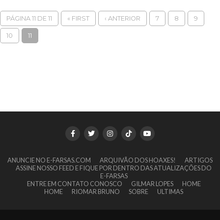
PÁGINA 11 DE 11
« FIRST
‹ ANTERIOR
7
8
9
10
11
ANUNCIE NO E-FARSAS.COM
ARQUIVÃO DOS HOAXES!
ARTIGOS
ASSINE NOSSO FEED E FIQUE POR DENTRO DAS ATUALIZAÇÕES DO
E-FARSAS
ENTRE EM CONTATO CONOSCO
GILMAR LOPES
HOME
HOME
RIOMAR BRUNO
SOBRE
ULTIMAS