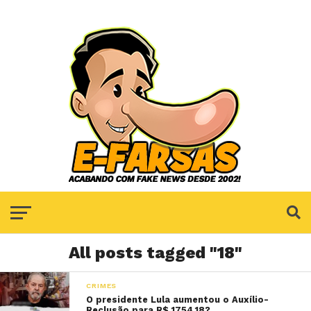
All posts tagged "18"
CRIMES
O presidente Lula aumentou o Auxílio-
Reclusão para R$ 1754,18?