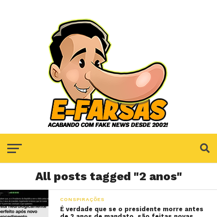
All posts tagged "2 anos"
CONSPIRAÇÕES
É verdade que se o presidente morre antes
de 2 anos de mandato, são feitas novas