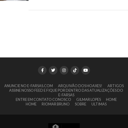
ANUNCIE NO E-FARSAS.COM
ARQUIVÃO DOS HOAXES!
ARTIGOS
ASSINE NOSSO FEED E FIQUE POR DENTRO DAS ATUALIZAÇÕES DO
E-FARSAS
ENTRE EM CONTATO CONOSCO
GILMAR LOPES
HOME
HOME
RIOMAR BRUNO
SOBRE
ULTIMAS
7