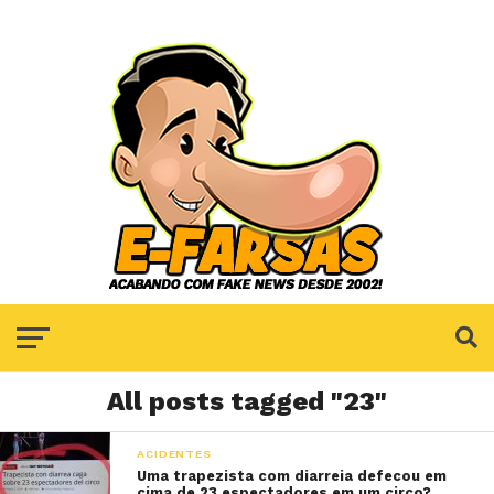
All posts tagged "23"
ACIDENTES
Uma trapezista com diarreia defecou em
cima de 23 espectadores em um circo?