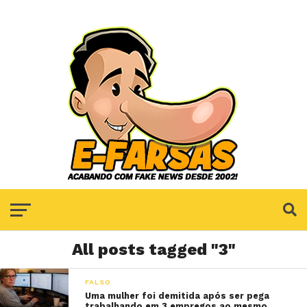
All posts tagged "3"
FALSO
Uma mulher foi demitida após ser pega
trabalhando em 3 empregos ao mesmo