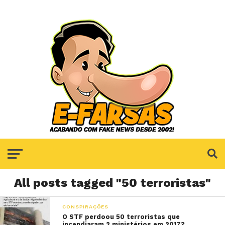
All posts tagged "50 terroristas"
CONSPIRAÇÕES
O STF perdoou 50 terroristas que
incendiaram 2 ministérios em 2017?