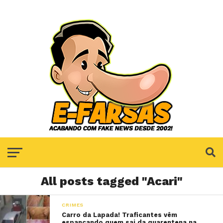
All posts tagged "Acari"
CRIMES
Carro da Lapada! Traficantes vêm
espancando quem sai da quarentena na