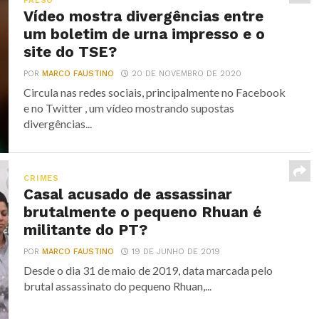
FALSO
Vídeo mostra divergências entre
um boletim de urna impresso e o
site do TSE?
POR
MARCO FAUSTINO
20 DE NOVEMBRO DE 2020
Circula nas redes sociais, principalmente no Facebook
e no Twitter , um vídeo mostrando supostas
divergências...
CRIMES
Casal acusado de assassinar
brutalmente o pequeno Rhuan é
militante do PT?
POR
MARCO FAUSTINO
19 DE JUNHO DE 2019
Desde o dia 31 de maio de 2019, data marcada pelo
brutal assassinato do pequeno Rhuan,...