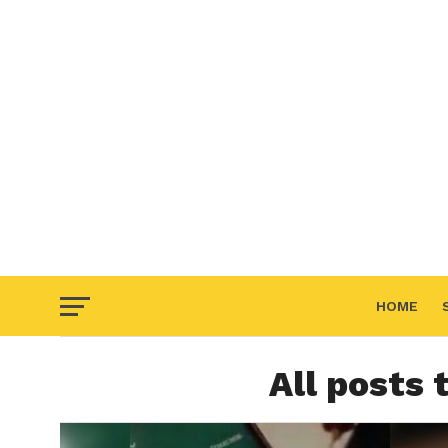
HOME
All posts 
F.A.Q