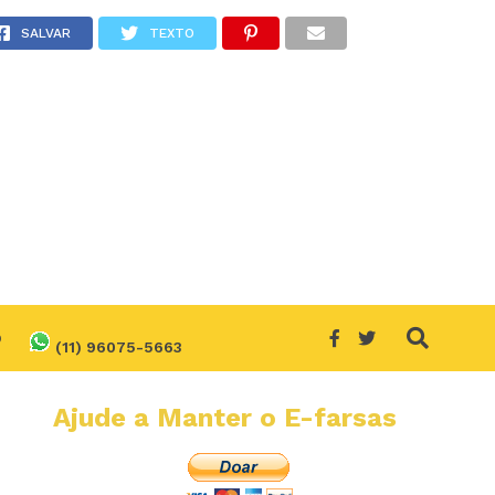
SALVAR
TEXTO
O
(11) 96075-5663
Ajude a Manter o E-farsas