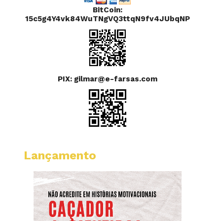
BitCoin:
15c5g4Y4vk84WuTNgVQ3ttqN9fv4JUbqNP
PIX: gilmar@e-farsas.com
Lançamento