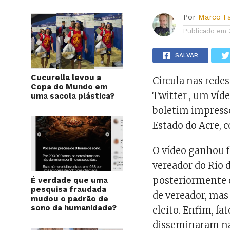
Por
Marco F
Publicado em
SALVAR
Cucurella levou a
Circula nas rede
Copa do Mundo em
Twitter , um víd
uma sacola plástica?
boletim impresso
Estado do Acre, 
O vídeo ganhou f
vereador do Rio d
posteriormente 
É verdade que uma
pesquisa fraudada
de vereador, mas 
mudou o padrão de
sono da humanidade?
eleito. Enfim, fa
disseminaram na