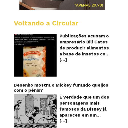
Voltando a Circular
Alimen
com
o
Publicações acusam o
selo
empresário Bill Gates
do
de produzir alimentos
sapinho
a base de insetos com
contém
[…]
grafite e grafeno com
insetos
grafite
o objetivo de reduzir a
e
população! Será
grafen
verdade? Vídeos e
textos com acusações
Desenho mostra o Mickey furando queijos
começaram a se
com o pênis?
espalhar nas redes
É verdade que um dos
sociais na segunda
personagens mais
quinzena de agosto de
famosos da Disney já
2024 e afirmam que as
apareceu em um
empresas do
[…]
desenho animado na
milionário norte-
TV furando queijos