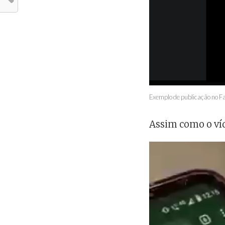
Exemplo de publicação no F
Assim como o ví
Tocador
de
vídeo