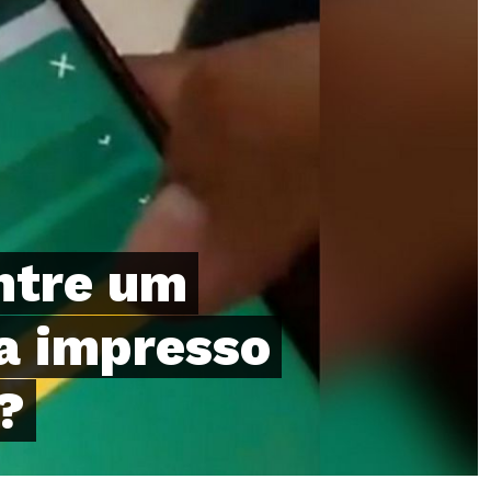
ntre um
a impresso
?