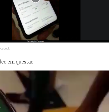
acebook.
deo em questão: