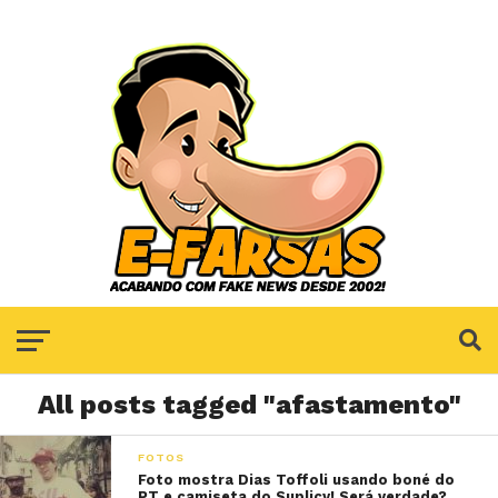
All posts tagged "afastamento"
FOTOS
Foto mostra Dias Toffoli usando boné do
PT e camiseta do Suplicy! Será verdade?