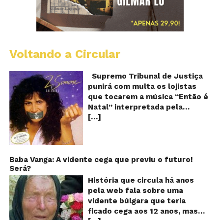
Voltando a Circular
S
pr
q
Supremo Tribunal de Justiça
Sh
punirá com multa os lojistas
d
que tocarem a música “Então é
Br
Natal” interpretada pela
t
[…]
cantora Simone! Será? De
“E
é
acordo com notícia publicada
Na
em diversos sites e blogs (e
amplamente divulgada nas
redes sociais), uma das
Baba Vanga: A vidente cega que previu o futuro!
Será?
canções mais populares do
Natal brasileiro estaria proibida
História que circula há anos
de ser executada nos
pela web fala sobre uma
Shoppings do país. Mas será
vidente búlgara que teria
que essa notícia é real ou mais
ficado cega aos 12 anos, mas