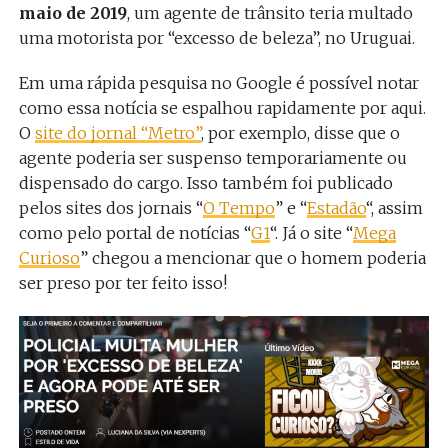
maio de 2019
, um agente de trânsito teria multado
uma motorista por “excesso de beleza”, no Uruguai.
Em uma rápida pesquisa no Google é possível notar
como essa notícia se espalhou rapidamente por aqui.
O
site do jornal “Metro”
, por exemplo, disse que o
agente poderia ser suspenso temporariamente ou
dispensado do cargo. Isso também foi publicado
pelos sites dos jornais “
O Tempo
” e “
Estadão
“, assim
como pelo portal de notícias “
G1
“. Já o site “
Mega
Curioso
” chegou a mencionar que o homem poderia
ser preso por ter feito isso!