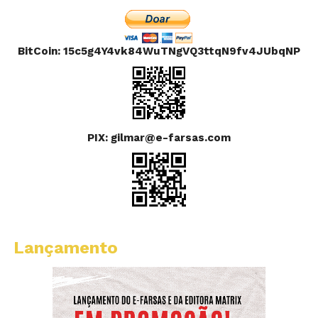
BitCoin: 15c5g4Y4vk84WuTNgVQ3ttqN9fv4JUbqNP
PIX: gilmar@e-farsas.com
Lançamento