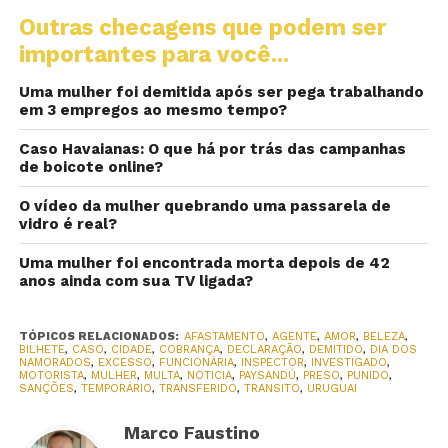
Outras checagens que podem ser
importantes para você...
Uma mulher foi demitida após ser pega trabalhando
em 3 empregos ao mesmo tempo?
Caso Havaianas: O que há por trás das campanhas
de boicote online?
O vídeo da mulher quebrando uma passarela de
vidro é real?
Uma mulher foi encontrada morta depois de 42
anos ainda com sua TV ligada?
TÓPICOS RELACIONADOS:
AFASTAMENTO
,
AGENTE
,
AMOR
,
BELEZA
,
BILHETE
,
CASO
,
CIDADE
,
COBRANÇA
,
DECLARAÇÃO
,
DEMITIDO
,
DIA DOS
NAMORADOS
,
EXCESSO
,
FUNCIONÁRIA
,
INSPECTOR
,
INVESTIGADO
,
MOTORISTA
,
MULHER
,
MULTA
,
NOTICIA
,
PAYSANDÚ
,
PRESO
,
PUNIDO
,
SANÇÕES
,
TEMPORÁRIO
,
TRANSFERIDO
,
TRANSITO
,
URUGUAI
Marco Faustino