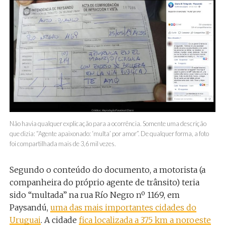
Não havia qualquer explicação para a ocorrência. Somente uma descrição
que dizia: “Agente apaixonado: ‘multa’ por amor”. De qualquer forma, a foto
foi compartilhada mais de 3,6 mil vezes.
Segundo o conteúdo do documento, a motorista (a
companheira do próprio agente de trânsito) teria
sido “multada” na rua Río Negro nº 1169, em
Paysandú,
uma das mais importantes cidades do
Uruguai
. A cidade
fica localizada a 375 km a noroeste