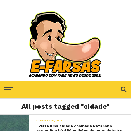
All posts tagged "cidade"
CONSTRUÇÕES
Existe uma cidade chamada Ratanabá
escondida há 450 milhões de anos debaixo