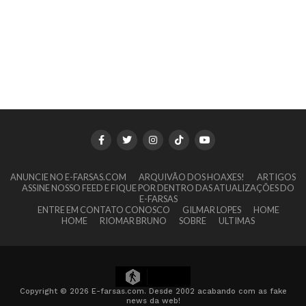
ANUNCIE NO E-FARSAS.COM
ARQUIVÃO DOS HOAXES!
ARTIGOS
ASSINE NOSSO FEED E FIQUE POR DENTRO DAS ATUALIZAÇÕES DO
E-FARSAS
ENTRE EM CONTATO CONOSCO
GILMAR LOPES
HOME
HOME
RIOMAR BRUNO
SOBRE
ULTIMAS
15
Copyright © 2026 E-farsas.com. Desde 2002 acabando com as fake
news da web!