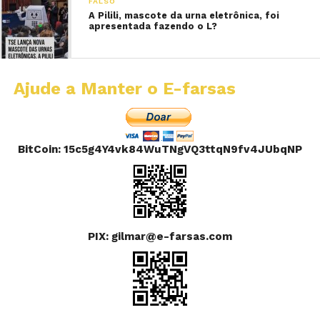
FALSO
A Pilili, mascote da urna eletrônica, foi
apresentada fazendo o L?
Ajude a Manter o E-farsas
BitCoin: 15c5g4Y4vk84WuTNgVQ3ttqN9fv4JUbqNP
PIX: gilmar@e-farsas.com