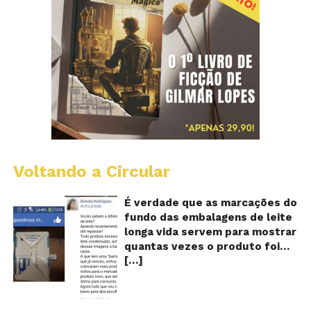
Voltando a Circular
E
lo
vi
É verdade que as marcações do
m
fundo das embalagens de leite
qu
longa vida servem para mostrar
v
quantas vezes o produto foi
o
[…]
reaproveitado? O alerta surgiu
le
fo
no dia 22 de novembro de 2018,
re
em uma conta no Facebook e
rapidamente se espalhou