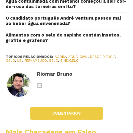
Água contaminada com metanol começou a sair cor-
de-rosa das torneiras em Itu?
O candidato português André Ventura passou mal
ao beber água envenenada?
Alimentos com o selo do sapinho contém insetos,
grafite e grafeno?
TÓPICOS RELACIONADOS:
AGORA
,
ÁGUA
,
CIVIL
,
DESOBIDIÊNCIA
,
GELO
,
LEI
,
PERNAMBUCO
,
SELO
,
SINDIGELO
Riomar Bruno
COMENTÁRIOS
Mais Checagens em Falso