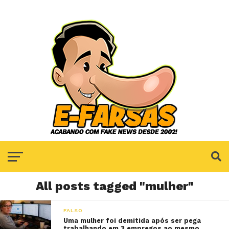
All posts tagged "mulher"
FALSO
Uma mulher foi demitida após ser pega
trabalhando em 3 empregos ao mesmo