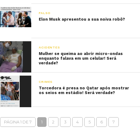
FALSO
Elon Musk apresentou a sua noiva robô?
ACIDENTES
Mulher se queima ao abrir micro-ondas
enquanto falava em um celular! Será
verdade?
CRIMES
Torcedora é presa no Qatar após mostrar
os seios em estádio! Será verdade?
PÁGINA 1 DE 7
1
2
3
4
5
6
7