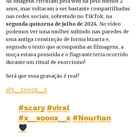
As imagens circulam pela web há pelo menos 2
anos, mas voltaram a ser bastante compartilhadas
nas redes sociais, sobretudo no TikTok, na
segunda quinzena de julho de 2024
. No vídeo
podemos ver uma mulher subindo nas paredes de
uma antiga construção de forma bizarra e,
segundo o texto que acompanha as filmagens, a
moça estava possuída e o flagrante teria ocorrido
durante um ritual de exorcismo!
Será que essa gravação é real?
@x__xooox__x
#scary
#viral
#x__xooox__x
#Nourhan