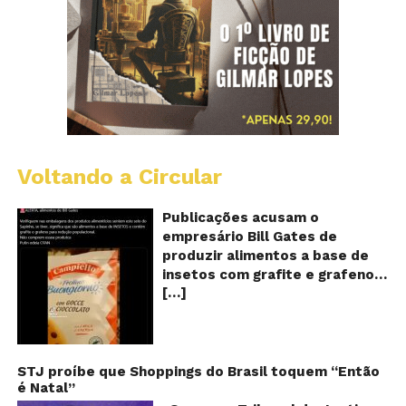
Voltando a Circular
Al
c
o
Publicações acusam o
se
empresário Bill Gates de
d
produzir alimentos a base de
sa
insetos com grafite e grafeno
c
[…]
com o objetivo de reduzir a
in
gr
população! Será verdade?
e
Vídeos e textos com
gr
acusações começaram a se
espalhar nas redes sociais na
STJ proíbe que Shoppings do Brasil toquem “Então
é Natal”
segunda quinzena de agosto de