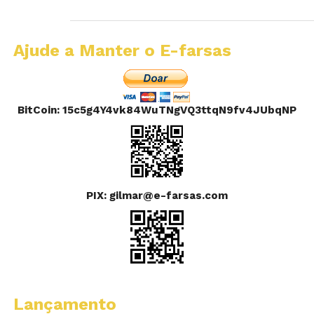
Ajude a Manter o E-farsas
BitCoin: 15c5g4Y4vk84WuTNgVQ3ttqN9fv4JUbqNP
PIX: gilmar@e-farsas.com
Lançamento