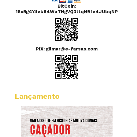
BitCoin:
15c5g4Y4vk84WuTNgVQ3ttqN9fv4JUbqNP
PIX: gilmar@e-farsas.com
Lançamento