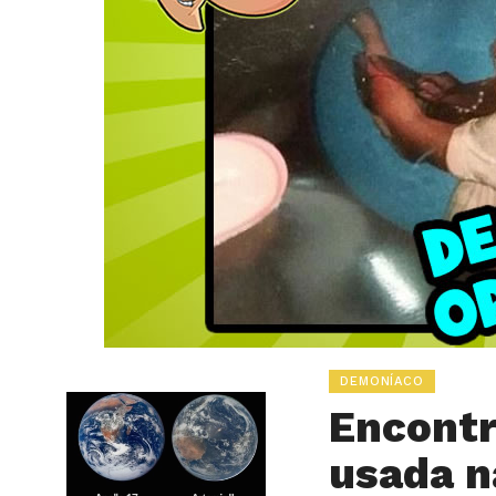
DEMONÍACO
Encontr
usada n