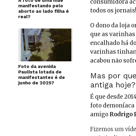
A foto de uma mãe
consumidora ac
manifestando pelo
todos os jornais
aborto ao lado filha é
real?
O dono da loja 
que as varinhas
encalhado há do
varinhas tinham
acabou não sofr
Foto da avenida
Paulista lotada de
Mas por que
manifestantes é de
junho de 2025?
antiga hoje?
É que desde 201
foto demoníaca 
amigo
Rodrigo P
Fizemos um vídeo