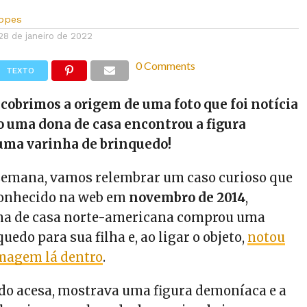
Lopes
28 de janeiro de 2022
0 Comments
TEXTO
obrimos a origem de uma foto que foi notícia
 uma dona de casa encontrou a figura
ma varinha de brinquedo!
semana, vamos relembrar um caso curioso que
conhecido na web em
novembro de 2014
,
a de casa norte-americana comprou uma
uedo para sua filha e, ao ligar o objeto,
notou
magem lá dentro
.
do acesa, mostrava uma figura demoníaca e a