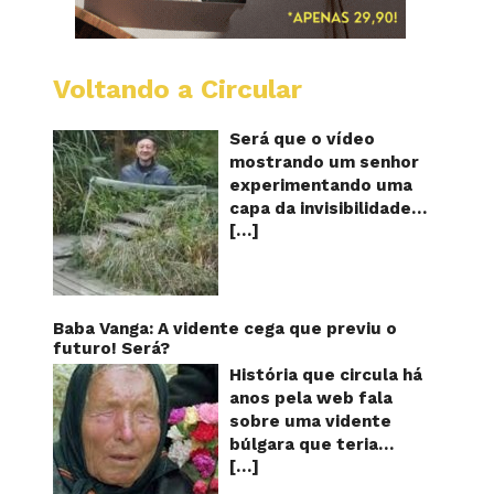
Voltando a Circular
A
China
mostro
Será que o vídeo
em
mostrando um senhor
vídeo
experimentando uma
a
capa da invisibilidade
nova
[…]
em um jardim é
capa
quântic
verdadeiro ou falso? O
da
vídeo surgiu nas redes
invisibi
sociais e em diversos
sites e blogs na
Baba Vanga: A vidente cega que previu o
segunda semana de
futuro! Será?
dezembro de 2017 e
História que circula há
rapidamente ganhou
anos pela web fala
centenas de milhares
sobre uma vidente
de curtidas e de
búlgara que teria
compartilhamentos.
[…]
ficado cega aos 12
Nele podemos ver um
anos, mas teria