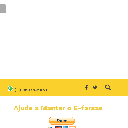
O
(11) 96075-5663
Ajude a Manter o E-farsas