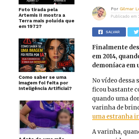
Por
Gilmar 
Foto tirada pela
Artemis II mostra a
Publicado em
Terra mais poluída que
em 1972?
SALVAR
Finalmente desc
em 2014, quando
demoníaca em u
Como saber se uma
No vídeo dessa 
imagem foi feita por
Inteligência Artificial?
ficou bastante 
quando uma don
varinha de brinq
uma estranha i
A varinha, quan