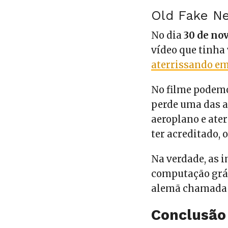
Old Fake N
No dia
30 de no
vídeo que tinha
aterrissando e
No filme podemo
perde uma das as
aeroplano e ate
ter acreditado, o
Na verdade, as 
computação gráf
alemã chamada K
Conclusão