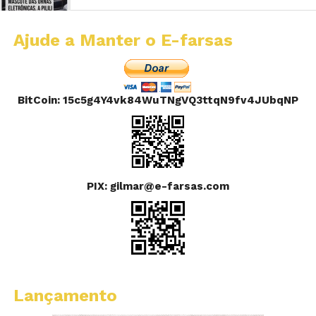
Ajude a Manter o E-farsas
BitCoin: 15c5g4Y4vk84WuTNgVQ3ttqN9fv4JUbqNP
PIX: gilmar@e-farsas.com
Lançamento