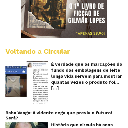
Voltando a Circular
E
lo
vi
É verdade que as marcações do
m
fundo das embalagens de leite
qu
longa vida servem para mostrar
v
quantas vezes o produto foi
o
[…]
reaproveitado? O alerta surgiu
le
fo
no dia 22 de novembro de 2018,
re
em uma conta no Facebook e
rapidamente se espalhou
também através de grupos no
Baba Vanga: A vidente cega que previu o futuro!
Será?
WhatsApp. De acordo com o
texto – que já havia sido
História que circula há anos