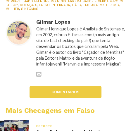
COMPARTILHADO EM NOME DO MINISTÉRIO DA SAÚDE É VERDADEIRO OU
FALSO?
,
DOENÇA X
,
FALSO
,
INTERNADA
,
ITÁLIA
,
ITALIANA
,
MISTERIOSA
,
MULHER
,
SINTOMAS
Gilmar Lopes
Gilmar Henrique Lopes é Analista de Sistemas e,
em 2002, criou o E-farsas.com (o mais antigo
site de fact checking do país!) que tenta
desvendar os boatos que circulam pela Web.
Gilmar é o autor do livro "Caçador de Mentiras"
pela Editora Matrix e da aventura de ficção
infantojuvenil "Marvin e a Impressora Mágica"!
COMENTÁRIOS
Mais Checagens em Falso
ESPORTE