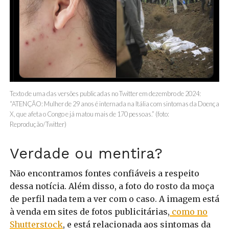
Texto de uma das versões publicadas no Twitter em dezembro de 2024:
“ATENÇÃO: Mulher de 29 anos é internada na Itália com sintomas da Doença
X, que afeta o Congo e já matou mais de 170 pessoas.” (foto:
Reprodução/Twitter)
Verdade ou mentira?
Não encontramos fontes confiáveis a respeito
dessa notícia. Além disso, a foto do rosto da moça
de perfil nada tem a ver com o caso. A imagem está
à venda em sites de fotos publicitárias,
como no
Shutterstock
, e está relacionada aos sintomas da