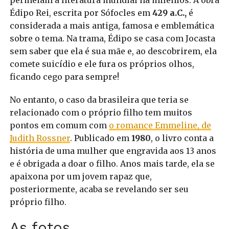
permeiam a literatura mundial há milênios. A obra
Édipo Rei, escrita por Sófocles em
429 a.C.,
é
considerada a mais antiga, famosa e emblemática
sobre o tema. Na trama, Édipo se casa com Jocasta
sem saber que ela é sua mãe e, ao descobrirem, ela
comete suicídio e ele fura os próprios olhos,
ficando cego para sempre!
No entanto, o caso da brasileira que teria se
relacionado com o próprio filho tem muitos
pontos em comum com
o romance Emmeline, de
Judith Rossner
. Publicado em
1980
, o livro conta a
história de uma mulher que engravida aos 13 anos
e é obrigada a doar o filho. Anos mais tarde, ela se
apaixona por um jovem rapaz que,
posteriormente, acaba se revelando ser seu
próprio filho.
As fotos