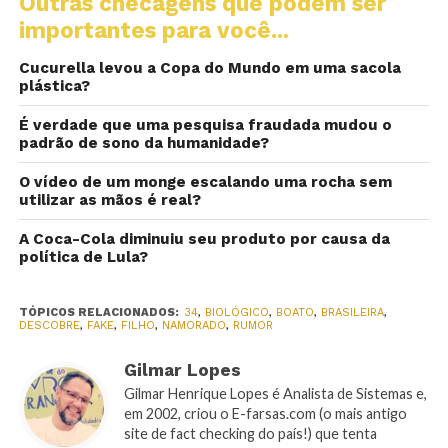
Outras checagens que podem ser
importantes para você...
Cucurella levou a Copa do Mundo em uma sacola
plástica?
É verdade que uma pesquisa fraudada mudou o
padrão de sono da humanidade?
O vídeo de um monge escalando uma rocha sem
utilizar as mãos é real?
A Coca-Cola diminuiu seu produto por causa da
política de Lula?
TÓPICOS RELACIONADOS:
34
,
BIOLÓGICO
,
BOATO
,
BRASILEIRA
,
DESCOBRE
,
FAKE
,
FILHO
,
NAMORADO
,
RUMOR
Gilmar Lopes
Gilmar Henrique Lopes é Analista de Sistemas e,
em 2002, criou o E-farsas.com (o mais antigo
site de fact checking do país!) que tenta