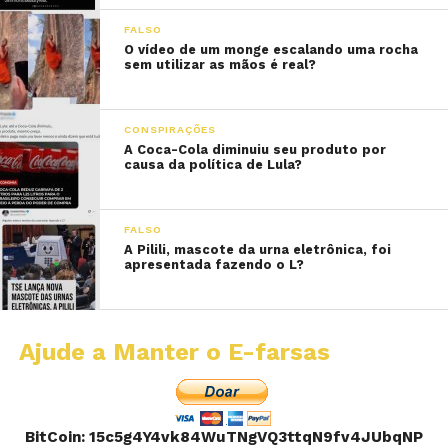
FALSO
O vídeo de um monge escalando uma rocha
sem utilizar as mãos é real?
CONSPIRAÇÕES
A Coca-Cola diminuiu seu produto por
causa da política de Lula?
FALSO
A Pilili, mascote da urna eletrônica, foi
apresentada fazendo o L?
Ajude a Manter o E-farsas
BitCoin: 15c5g4Y4vk84WuTNgVQ3ttqN9fv4JUbqNP