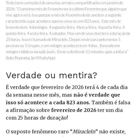
Texto (sem correções) de uma das versões compartilhadas em janeiro de
2026: “O próximo mês de Fevereiro será o último Fevereiro que alguém que
vive agora verá. Isso porque o mês de Fevereiro deste ano tem a seguinte
característica que acontece apenas uma vez em 823 anos. Este mês de
fevereiro tem: 4 domingos. 4 segunda-feira. 4 terça-feira. 4 quarta-feira. 4
quinta-feira. 4 sexta-feira. 4 sábados. Mas um de seus dias terá a duração de
25 horas. Isso é chamado de MiracleIn. Depois envie para pelo menos 5
pessoas ou 5 Grupos, e um milagre acontecerá em 4 dias. Baseado em
milagres bíblicos inexplicáveis. Envie-o dentro de 11 minutos após a leitura.”
(foto: Reprodução/WhatsApp)
Verdade ou mentira?
É verdade que fevereiro de 2026 terá 4 de cada dia
da semana nesse mês, mas
não é verdade que
isso só acontece a cada 823 anos.
Também é falsa
a afirmação sobre
fevereiro de 2026
ter um dia
com 25 horas de duração!
O suposto fenômeno raro “
MiracleIn
” não existe,