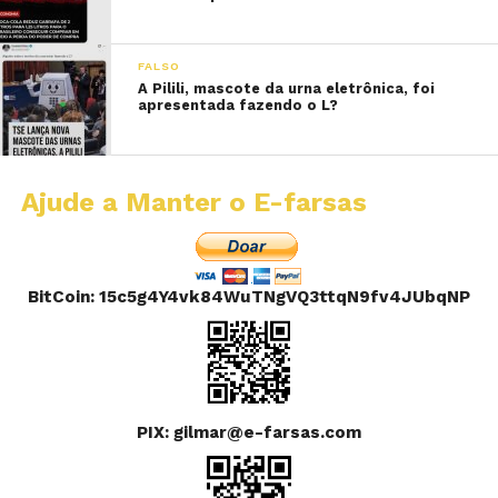
FALSO
A Pilili, mascote da urna eletrônica, foi
apresentada fazendo o L?
Ajude a Manter o E-farsas
BitCoin: 15c5g4Y4vk84WuTNgVQ3ttqN9fv4JUbqNP
PIX: gilmar@e-farsas.com