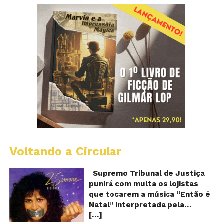
Voltando a Circular
S
pr
q
Supremo Tribunal de Justiça
Sh
punirá com multa os lojistas
d
que tocarem a música “Então é
Br
Natal” interpretada pela
t
[…]
cantora Simone! Será? De
“E