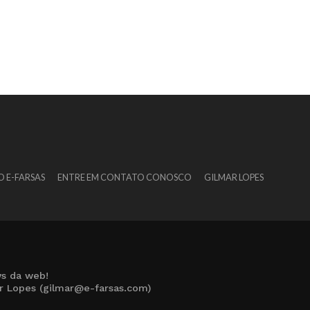
O E-FARSAS
ENTRE EM CONTATO CONOSCO
GILMAR LOPES
s da web!
ar Lopes (gilmar@e-farsas.com)