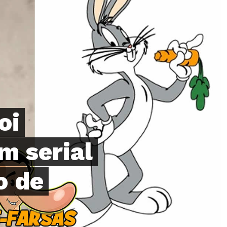
oi
m serial
o de