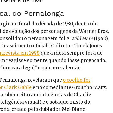
serial killer real!
eal do Pernalonga
urgiu no
final da década de 1930
, dentro do
l de evolução dos personagens da Warner Bros.
onsolidou o personagem foi A
Wild Hare
(1940),
 “nascimento oficial”.
O diretor Chuck Jones
trevista em 1998
que a ideia sempre foi a de
m reagisse somente quando fosse provocado.
r “um cara legal” e não um valentão.
 Pernalonga revelaram que
o coelho foi
or Clark Gable
e no comediante Groucho Marx.
também citaram influências de Charlie
teligência visual) e o sotaque misto do
ronx, criado pelo dublador Mel Blanc.