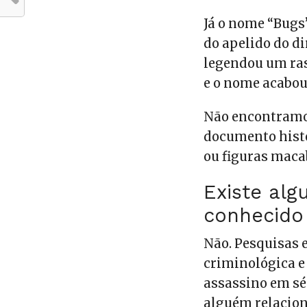
Já o nome “Bugs”
do apelido do d
legendou um ras
e o nome acabo
Não encontramos
documento histó
ou figuras maca
Existe alg
conhecido
Não.
Pesquisas e
criminológica 
assassino em sé
alguém relacion