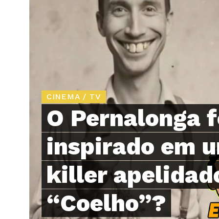
CINEMA / TV
O Pernalonga f
inspirado em u
killer apelidad
“Coelho”?