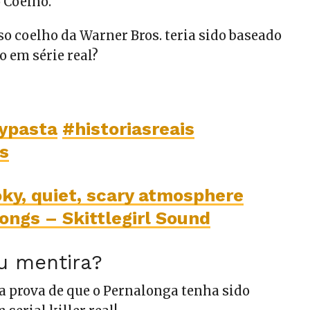
 Coelho.
so coelho da Warner Bros. teria sido baseado
 em série real?
ypasta
#historiasreais
s
ky, quiet, scary atmosphere
ongs – Skittlegirl Sound
u mentira?
 prova de que o Pernalonga tenha sido