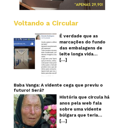
Voltando a Circular
Embala
longa
vida
É verdade que as
mostr
marcações do fundo
quanta
das embalagens de
vezes
leite longa vida
o
[…]
servem para mostrar
leite
foi
quantas vezes o
reapro
produto foi
reaproveitado? O
alerta surgiu no dia 22
Baba Vanga: A vidente cega que previu o
de novembro de 2018,
futuro! Será?
em uma conta no
História que circula há
Facebook e
anos pela web fala
rapidamente se
sobre uma vidente
espalhou também
búlgara que teria
através de grupos no
[…]
ficado cega aos 12
WhatsApp. De acordo
anos, mas teria