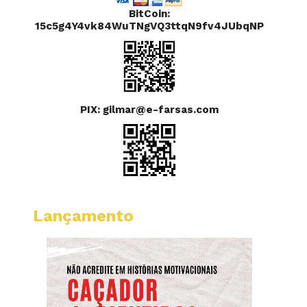
BitCoin:
15c5g4Y4vk84WuTNgVQ3ttqN9fv4JUbqNP
PIX: gilmar@e-farsas.com
Lançamento