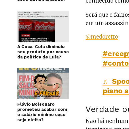
conhecido como
Será que o famo
em um assassino
@medoretro
A Coca-Cola diminuiu
seu produto por causa
#creep
da política de Lula?
#conto
♬ Spoo
piano s
Flávio Bolsonaro
Verdade o
prometeu acabar com
o salário mínimo caso
seja eleito?
Não há nenhuma