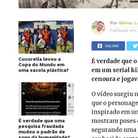
Por
Gilmar 
Publicado em
SALVAR
Cucurella levou a
É verdade que o
Copa do Mundo em
em um serial ki
uma sacola plástica?
cenoura e jogav
O vídeo surgiu 
que o personag
inspirado em um
mostram poses 
É verdade que uma
pesquisa fraudada
segurando uma c
mudou o padrão de
sono da humanidade?