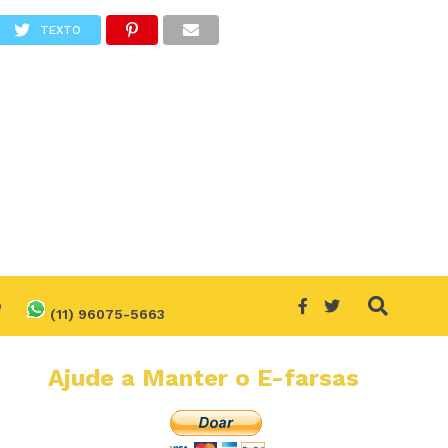
TEXTO
O
(11) 96075-5663
Ajude a Manter o E-farsas