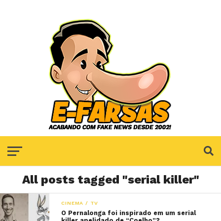
All posts tagged "serial killer"
CINEMA / TV
O Pernalonga foi inspirado em um serial
killer apelidado de “Coelho”?