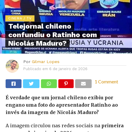
CINEMA / TV
Telejornal chileno
confundiu o Ratinho com
Nicolás Maduro?
Por
Gilmar Lopes
Publicado em
6 de janeiro de 2026
1 Comment
É verdade que um jornal chileno exibiu por
engano uma foto do apresentador Ratinho ao
invés da imagem de Nicolás Maduro?
A imagem circulou nas redes sociais na
primeira