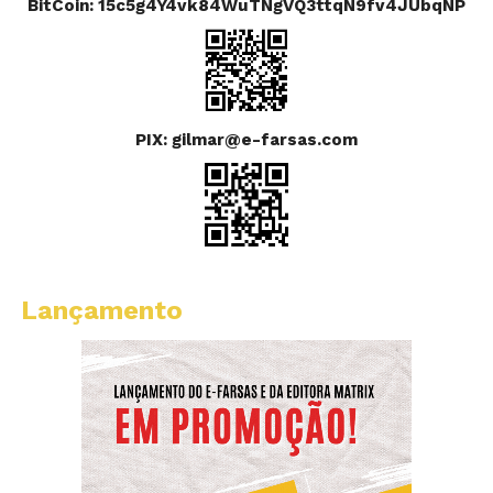
BitCoin: 15c5g4Y4vk84WuTNgVQ3ttqN9fv4JUbqNP
PIX: gilmar@e-farsas.com
Lançamento