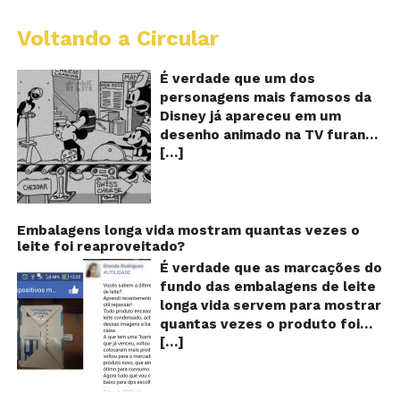
Voltando a Circular
D
m
o
É verdade que um dos
M
personagens mais famosos da
fu
Disney já apareceu em um
qu
desenho animado na TV furando
c
[…]
queijos com o seu pênis? O
o
pê
vídeo é compartilhado na forma
de um GIF animado e mostra
imagens de um episódio antigo
do desenho do personagem
Embalagens longa vida mostram quantas vezes o
leite foi reaproveitado?
Mickey Mouse, dos
Estúdios Disney, usando uma
É verdade que as marcações do
ferramenta um tanto quanto
fundo das embalagens de leite
inusitada para furar os queijos
longa vida servem para mostrar
em uma linha de produção de
quantas vezes o produto foi
uma fábrica. Os queijos suíços,
[…]
reaproveitado? O alerta surgiu
na história, são furados por
no dia 22 de novembro de 2018,
algo saliente na calça do rato,
em uma conta no Facebook e
dando a entender que Mickey
rapidamente se espalhou