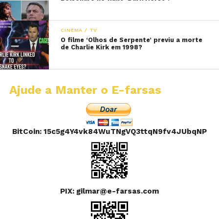
CINEMA / TV
O filme ‘Olhos de Serpente’ previu a morte
de Charlie Kirk em 1998?
Ajude a Manter o E-farsas
BitCoin: 15c5g4Y4vk84WuTNgVQ3ttqN9fv4JUbqNP
PIX: gilmar@e-farsas.com