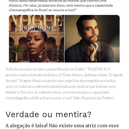
Texto de uma das versões compartilhadas no Twitter: “POLÊMICA! A
primeira-dama do teatro britânico, D’Baby Adams, detonou o filme ‘O Agente
Secreto’. ‘Wagner Moura se perde num papel barato e repetido ora tantas
vezes já vistos nessa desenfreada tentativa de mostrar que tivemos uma
ditadura. Por céus, já sabemos disso, será mesmo que a capacidade
cinematográfica do Brasil se resume a isso?’ (foto: Reprodução/Twitter)
Verdade ou mentira?
A alegação é falsa! Não existe uma atriz com esse