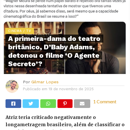
CINEMA / TV
A primeira-dama do teatro
britânico, D’Baby Adams,
detonou o filme ‘O Agente
Secreto’?
Por
Gilmar Lopes
Publicado em
19 de novembro de 2025
1 Comment
Atriz teria criticado negativamente o
longametragem brasileiro, além de classificar o