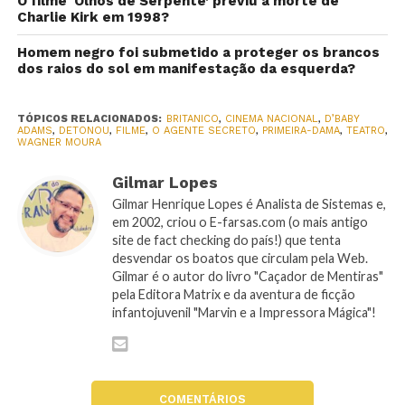
O filme ‘Olhos de Serpente’ previu a morte de
Charlie Kirk em 1998?
Homem negro foi submetido a proteger os brancos
dos raios do sol em manifestação da esquerda?
TÓPICOS RELACIONADOS:
BRITANICO
,
CINEMA NACIONAL
,
D’BABY
ADAMS
,
DETONOU
,
FILME
,
O AGENTE SECRETO
,
PRIMEIRA-DAMA
,
TEATRO
,
WAGNER MOURA
Gilmar Lopes
Gilmar Henrique Lopes é Analista de Sistemas e,
em 2002, criou o E-farsas.com (o mais antigo
site de fact checking do país!) que tenta
desvendar os boatos que circulam pela Web.
Gilmar é o autor do livro "Caçador de Mentiras"
pela Editora Matrix e da aventura de ficção
infantojuvenil "Marvin e a Impressora Mágica"!
COMENTÁRIOS