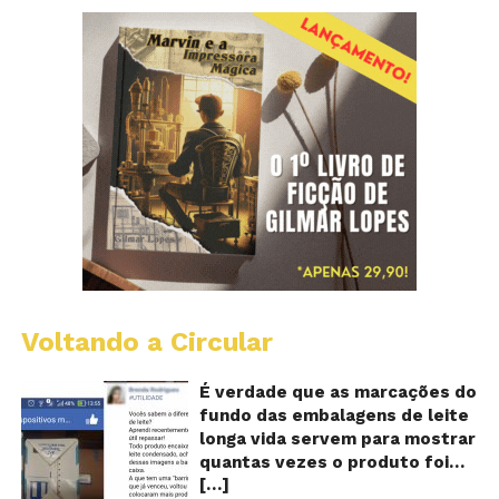
Voltando a Circular
E
lo
vi
É verdade que as marcações do
m
fundo das embalagens de leite
qu
longa vida servem para mostrar
v
quantas vezes o produto foi
o
[…]
reaproveitado? O alerta surgiu
le