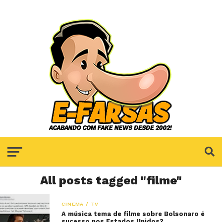
All posts tagged "filme"
CINEMA / TV
A música tema de filme sobre Bolsonaro é
sucesso nos Estados Unidos?