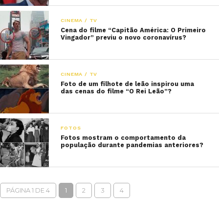
CINEMA / TV
Cena do filme “Capitão América: O Primeiro
Vingador” previu o novo coronavírus?
CINEMA / TV
Foto de um filhote de leão inspirou uma
das cenas do filme “O Rei Leão”?
FOTOS
Fotos mostram o comportamento da
população durante pandemias anteriores?
PÁGINA 1 DE 4
1
2
3
4