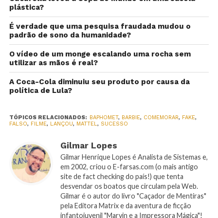
plástica?
É verdade que uma pesquisa fraudada mudou o
padrão de sono da humanidade?
O vídeo de um monge escalando uma rocha sem
utilizar as mãos é real?
A Coca-Cola diminuiu seu produto por causa da
política de Lula?
TÓPICOS RELACIONADOS:
BAPHOMET
,
BARBIE
,
COMEMORAR
,
FAKE
,
FALSO
,
FILME
,
LANÇOU
,
MATTEL
,
SUCESSO
Gilmar Lopes
Gilmar Henrique Lopes é Analista de Sistemas e,
em 2002, criou o E-farsas.com (o mais antigo
site de fact checking do país!) que tenta
desvendar os boatos que circulam pela Web.
Gilmar é o autor do livro "Caçador de Mentiras"
pela Editora Matrix e da aventura de ficção
infantojuvenil "Marvin e a Impressora Mágica"!