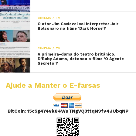
CINEMA / TV
O ator Jim Caviezel vai interpretar Jair
Bolsonaro no filme ‘Dark Horse’?
CINEMA / TV
A primeira-dama do teatro britânico,
D’Baby Adams, detonou o filme ‘O Agente
Secreto’?
Ajude a Manter o E-farsas
BitCoin: 15c5g4Y4vk84WuTNgVQ3ttqN9fv4JUbqNP