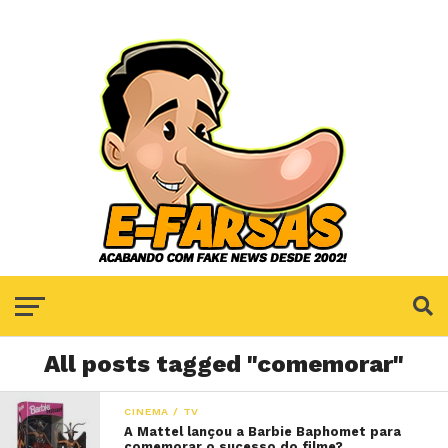
All posts tagged "comemorar"
CINEMA / TV
A Mattel lançou a Barbie Baphomet para
comemorar o sucesso do filme?