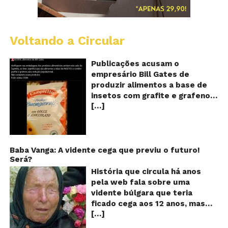
Voltando a Circular
Al
c
o
Publicações acusam o
se
empresário Bill Gates de
d
produzir alimentos a base de
sa
insetos com grafite e grafeno
c
[…]
com o objetivo de reduzir a
in
gr
população! Será verdade?
e
Vídeos e textos com
gr
acusações começaram a se
espalhar nas redes sociais na
Baba Vanga: A vidente cega que previu o futuro!
Será?
segunda quinzena de agosto de
2024 e afirmam que as
História que circula há anos
empresas do milionário norte-
pela web fala sobre uma
americano Bill Gates estariam
vidente búlgara que teria
fabricando alimentos a base de
ficado cega aos 12 anos, mas
insetos, e contaminados com
[…]
teria previsto o fim a
grafite e grafeno. Venenos que
humanidade! Será verdade?