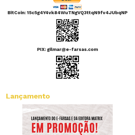
BitCoin: 15c5g4Y4vk84WuTNgVQ3ttqN9fv4JUbqNP
PIX: gilmar@e-farsas.com
Lançamento