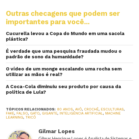
Outras checagens que podem ser
importantes para você...
Cucurella levou a Copa do Mundo em uma sacola
plástica?
É verdade que uma pesquisa fraudada mudou o
padrão de sono da humanidade?
O vídeo de um monge escalando uma rocha sem
utilizar as mãos é real?
A Coca-Cola diminuiu seu produto por causa da
política de Lula?
TÓPICOS RELACIONADOS:
80 ANOS
,
AVÔ
,
CROCHÊ
,
ESCULTURAS
,
FAKE
,
FALSO
,
GATO
,
GIGANTE
,
INTELIGÊNCIA ARTIFICIAL
,
MACHINE
LEARNING
,
TRICÔ
Gilmar Lopes
Gilmar Henrique Lopes é Analista de Sistemas e,